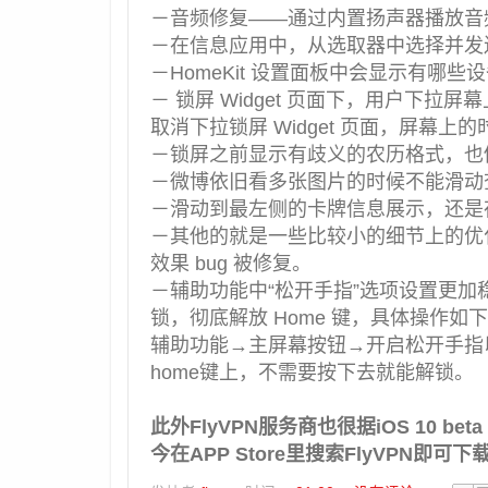
－音频修复——通过内置扬声器播放音
－在信息应用中，从选取器中选择并发
－HomeKit 设置面板中会显示有哪些
－ 锁屏 Widget 页面下，用户下
取消下拉锁屏 Widget 页面，屏幕
－锁屏之前显示有歧义的农历格式，也
－微博依旧看多张图片的时候不能滑动
－滑动到最左侧的卡牌信息展示，还是存
－其他的就是一些比较小的细节上的优化，
效果 bug 被修复。
－辅助功能中“松开手指”选项设置更加稳
锁，彻底解放 Home 键，具体操作如
辅助功能→主屏幕按钮→开启松开手指
home键上，不需要按下去就能解锁。
此外FlyVPN服务商也很据iOS 10 be
今在APP Store里搜索FlyVPN即可