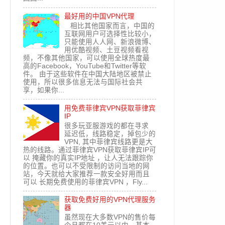
最好用的中国VPN代理
相比其他国家而言，中国的
互联网用户可选择性比较小，
只能使用人人网、新浪微博、
用优酷视频、土豆视频看视
频，不像其他国家，可以使用全球热度最
高的Facebook，YouTube和Twitter等软
件。 由于这些软件在中国大陆地区被禁止
使用，所以很多信息无法与国际社会共
享，如果你...
用免费菲律宾VPN获取菲律宾
IP
很多玩亚服游戏的都在寻求
延迟低，线路稳定，掉包少的
VPN, 其中菲律宾线路更是大
热的线路。通过菲律宾VPN获取菲律宾IP可
以 掩藏你的真实IP地址 ，让人无法跟踪你
的位置。也可以不受限制的访问当地的网
站，今天就给大家推荐一款安全好用而且
可以 长期免费使用的菲律宾VPN ，Fly...
获取免费好用的VPN代理服务
器
虽然现在大多数VPN的售价每