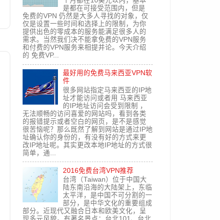
个月都在10美元以内，基本
是都在可接受范围内，但是
免费的VPN 仍然是大多人寻找的对象，仅
仅是设置一些时间和选择上的限制，为你
提供出色的零成本的服务能满足很多人的
需求。当然我们决不能拿免费的VPN服务
和付费的VPN服务来相提并论。今天介绍
的 免费VP...
最好用的免费马来西亚VPN软
件
很多网站指定马来西亚的IP地
址才能访问或者用 马来西亚
的IP地址访问会受到限制 ，
无法顺畅的访问喜爱的网站吗，看到各类
的报错提示或者空白的网页，是不是感觉
很苦恼呢？那么既然了解到网站是通过IP地
址确认你的身份的，有没有好的方式来更
改IP地址呢。其实更改本地IP地址的方式很
简单，通...
2016免费台湾VPN推荐
台湾（Taiwan）位于中国大
陆东南沿海的大陆架上，东临
太平洋，是中国不可分割的一
部分，是中华文化的重要组成
部分。近现代又融合日本和欧美文化，呈
现多元风貌。有著名景点：台北101、台北