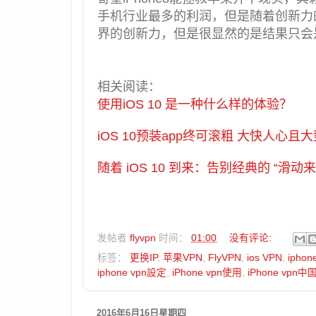
手机行业最多的利润，但是随着创新力
界的创新力，但是很显然的是结果只会
相关阅读：
使用iOS 10 是一种什么样的体验？
iOS 10预装app终可滚粗 大快人心且
随着 iOS 10 到来：告别经典的 “滑动
发帖者
flyvpn
时间：
01:00
没有评论:
标签：
更换IP
,
苹果VPN
,
FlyVPN
,
ios VPN
,
iphon
iphone vpn設定
,
iPhone vpn使用
,
iPhone vpn中
2016年6月16日星期四