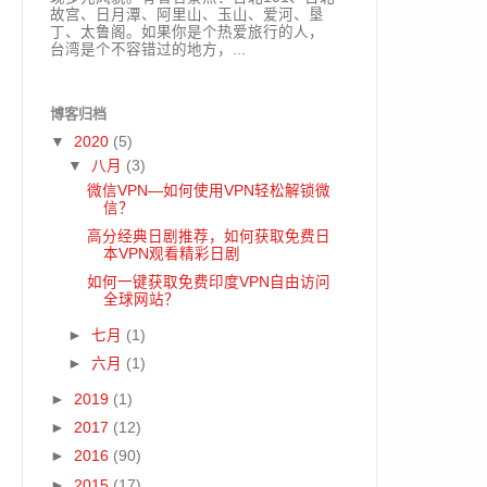
故宫、日月潭、阿里山、玉山、爱河、垦
丁、太鲁阁。如果你是个热爱旅行的人，
台湾是个不容错过的地方，...
博客归档
▼
2020
(5)
▼
八月
(3)
微信VPN—如何使用VPN轻松解锁微
信？
高分经典日剧推荐，如何获取免费日
本VPN观看精彩日剧
如何一键获取免费印度VPN自由访问
全球网站？
►
七月
(1)
►
六月
(1)
►
2019
(1)
►
2017
(12)
►
2016
(90)
►
2015
(17)