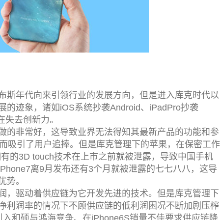
布斯年代向来引领行业的发展方向，但是进入库克时代以
象，诸如iOS系统抄袭Android、iPadPro抄袭
示它正在失去创新力。
做的非常好，这导致业界无法得知其最新产品的功能和参
感从而吸引了用户追捧。但是库克管理下的苹果，在保密工作
拥有的3D touch技术在上市之前就被泄露，导致中国手机
Phone7离9月发布还有3个月就被泄露的七七八八，这导
优势。
润，驱动着供应链为它开发先进的技术。但是库克管理下
净利润率的情况下不顾供应链的低利润困况不断加剧压榨
入和硕与鸿海竞争、在iPhone6S销量不佳要求供应链降