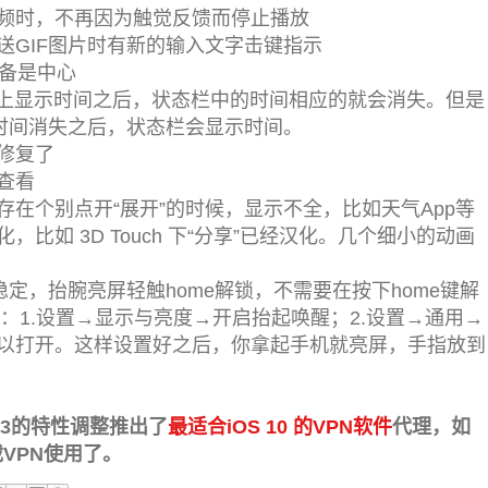
频时，不再因为触觉反馈而停止播放
送GIF图片时有新的输入文字击键指示
设备是中心
拉屏幕上显示时间之后，状态栏中的时间相应的就会消失。但是
上的时间消失之后，状态栏会显示时间。
修复了
查看
在个别点开“展开”的时候，显示不全，比如天气App等
比如 3D Touch 下“分享”已经汉化。几个细小的动画
定，抬腕亮屏轻触home解锁，不需要在按下home键解
下：1.设置→显示与亮度→开启抬起唤醒；2.设置→通用→
以打开。这样设置好之后，你拿起手机就亮屏，手指放到
ta 3的特性调整推出了
最适合iOS 10 的VPN软件
代理，如
下载VPN使用了。