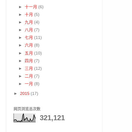
►
十一月
(6)
►
十月
(5)
►
九月
(4)
►
八月
(7)
►
七月
(11)
►
六月
(8)
►
五月
(10)
►
四月
(7)
►
三月
(12)
►
二月
(7)
►
一月
(8)
►
2015
(17)
网页浏览总次数
321,121