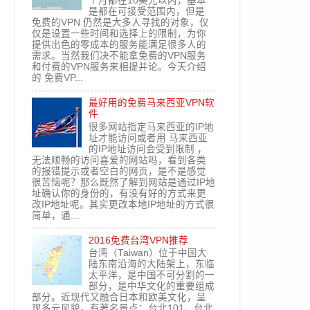
个月都在10美元以内，基本
是都在可接受范围内，但是
免费的VPN 仍然是大多人寻找的对象，仅
仅是设置一些时间和选择上的限制，为你
提供出色的零成本的服务能满足很多人的
需求。当然我们决不能拿免费的VPN服务
和付费的VPN服务来相提并论。今天介绍
的 免费VP...
最好用的免费马来西亚VPN软
件
很多网站指定马来西亚的IP地
址才能访问或者用 马来西亚
的IP地址访问会受到限制 ，
无法顺畅的访问喜爱的网站吗，看到各类
的报错提示或者空白的网页，是不是感觉
很苦恼呢？那么既然了解到网站是通过IP地
址确认你的身份的，有没有好的方式来更
改IP地址呢。其实更改本地IP地址的方式很
简单，通...
2016免费台湾VPN推荐
台湾（Taiwan）位于中国大
陆东南沿海的大陆架上，东临
太平洋，是中国不可分割的一
部分，是中华文化的重要组成
部分。近现代又融合日本和欧美文化，呈
现多元风貌。有著名景点：台北101、台北