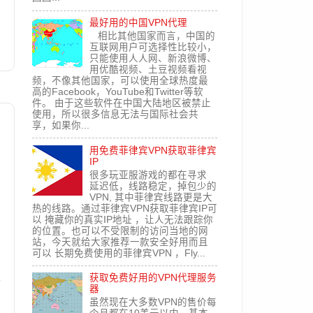
最好用的中国VPN代理
相比其他国家而言，中国的
互联网用户可选择性比较小，
只能使用人人网、新浪微博、
用优酷视频、土豆视频看视
频，不像其他国家，可以使用全球热度最
高的Facebook，YouTube和Twitter等软
件。 由于这些软件在中国大陆地区被禁止
使用，所以很多信息无法与国际社会共
享，如果你...
用免费菲律宾VPN获取菲律宾
IP
很多玩亚服游戏的都在寻求
延迟低，线路稳定，掉包少的
VPN, 其中菲律宾线路更是大
热的线路。通过菲律宾VPN获取菲律宾IP可
以 掩藏你的真实IP地址 ，让人无法跟踪你
的位置。也可以不受限制的访问当地的网
站，今天就给大家推荐一款安全好用而且
可以 长期免费使用的菲律宾VPN ，Fly...
获取免费好用的VPN代理服务
器
虽然现在大多数VPN的售价每