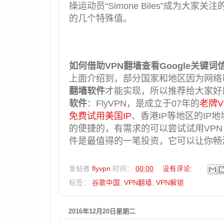
操运动员“Simone Biles”成为
的几个特殊值。
如何借助VPN翻墙查看Google关键词
上面介绍到，部分国家和地区因为网络审
翻墙软件
才能实现，所以推荐给大家好
软件
：FlyVPN，是成立于07年的
老牌V
免费试用美国IP
、香港IP等地区的IP地
的便捷的，有需求的可以尝试试用VPN
件是最值得的一笔投资，它可以让你畅
发帖者
flyvpn
时间：
00:00
没有评论:
标签：
谷歌中国
,
VPN翻墙
,
VPN解锁
2016年12月20日星期二