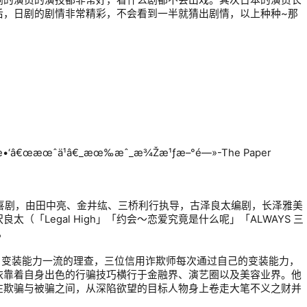
剧的演员的演技都非常好，看什么剧都不会出戏。其次日本的演员长
后，日剧的剧情非常精彩，不会看到一半就猜出剧情，以上种种~那
！
喜剧，由田中亮、金井纮、三桥利行执导，古泽良太编剧，长泽雅美
（「Legal High」「约会～恋爱究竟是什么呢」「ALWAYS 三
。
、变装能力一流的理查，三位信用诈欺师每次通过自己的变装能力，
依靠着自身出色的行骗技巧横行于金融界、演艺圈以及美容业界。他
在欺骗与被骗之间，从深陷欲望的目标人物身上卷走大笔不义之财并