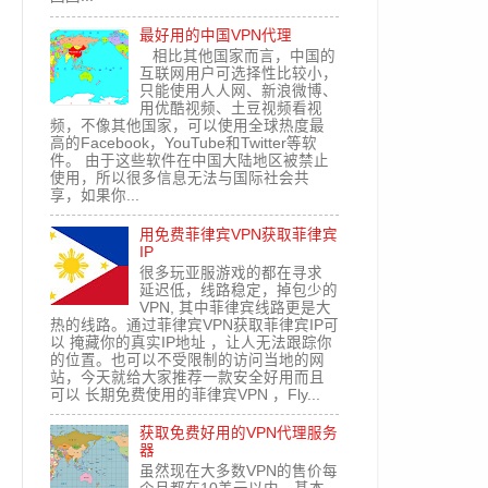
最好用的中国VPN代理
相比其他国家而言，中国的
互联网用户可选择性比较小，
只能使用人人网、新浪微博、
用优酷视频、土豆视频看视
频，不像其他国家，可以使用全球热度最
高的Facebook，YouTube和Twitter等软
件。 由于这些软件在中国大陆地区被禁止
使用，所以很多信息无法与国际社会共
享，如果你...
用免费菲律宾VPN获取菲律宾
IP
很多玩亚服游戏的都在寻求
延迟低，线路稳定，掉包少的
VPN, 其中菲律宾线路更是大
热的线路。通过菲律宾VPN获取菲律宾IP可
以 掩藏你的真实IP地址 ，让人无法跟踪你
的位置。也可以不受限制的访问当地的网
站，今天就给大家推荐一款安全好用而且
可以 长期免费使用的菲律宾VPN ，Fly...
获取免费好用的VPN代理服务
器
虽然现在大多数VPN的售价每