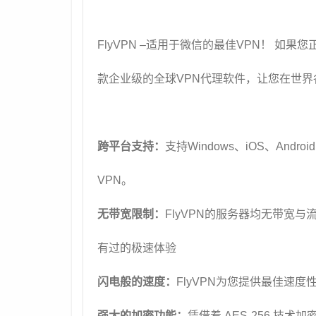
FlyVPN –适用于微信的最佳VPN！ 如
款企业级的全球VPN代理软件，让您在世
跨平台支持：
支持Windows、iOS、And
VPN。
无带宽限制：
FlyVPN的服务器均无带宽
有过的极速体验
闪电般的速度：
FlyVPN为您提供最佳速
强大的加密功能：
凭借着 AES-256 技术