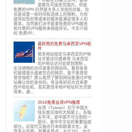
个月都在10美元以内，基本
是都在可接受范围内，但是
免费的VPN 仍然是大多人寻找的对象，仅
仅是设置一些时间和选择上的限制，为你
提供出色的零成本的服务能满足很多人的
需求。当然我们决不能拿免费的VPN服务
和付费的VPN服务来相提并论。今天介绍
的 免费VP...
最好用的免费马来西亚VPN软
件
很多网站指定马来西亚的IP地
址才能访问或者用 马来西亚
的IP地址访问会受到限制 ，
无法顺畅的访问喜爱的网站吗，看到各类
的报错提示或者空白的网页，是不是感觉
很苦恼呢？那么既然了解到网站是通过IP地
址确认你的身份的，有没有好的方式来更
改IP地址呢。其实更改本地IP地址的方式很
简单，通...
2016免费台湾VPN推荐
台湾（Taiwan）位于中国大
陆东南沿海的大陆架上，东临
太平洋，是中国不可分割的一
部分，是中华文化的重要组成
部分。近现代又融合日本和欧美文化，呈
现多元风貌。有著名景点：台北101、台北