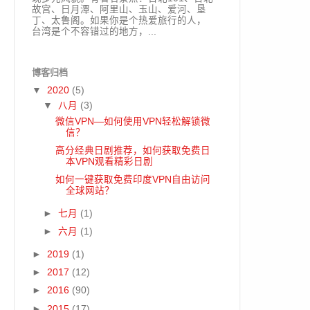
故宫、日月潭、阿里山、玉山、爱河、垦
丁、太鲁阁。如果你是个热爱旅行的人，
台湾是个不容错过的地方，...
博客归档
▼
2020
(5)
▼
八月
(3)
微信VPN—如何使用VPN轻松解锁微
信？
高分经典日剧推荐，如何获取免费日
本VPN观看精彩日剧
如何一键获取免费印度VPN自由访问
全球网站？
►
七月
(1)
►
六月
(1)
►
2019
(1)
►
2017
(12)
►
2016
(90)
►
2015
(17)