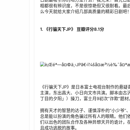
日剧最吸引你的地方是什么？我先来！首先日
相都很有辨识度，不是很惊艳但又很耐看。最
么今天就给大家介绍几部高质量的精彩日剧吧
1. 《行骗天下JP》 豆瓣评分8.1分
《行骗天下JP》是日本富士电视台制作的悬疑
主演，东出昌大、小日向文市共演。脚本由古沢良太
丁目的夕阳」）操刀，富士月9初次“诈欺”题材
拥有天才的智慧的达子、谨慎淳朴的“小少爷”
总是能以扮演的角色骗过所有人的眼睛。他们
们以出色的团队合作及各种异想天开的诡计，
且成功逃脱的故事。