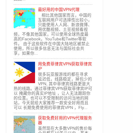
最好用的中国VPN代理
相比其他国家而言，中国的
互联网用户可选择性比较小，
只能使用人人网、新浪微博、
用优酷视频、土豆视频看视
频，不像其他国家，可以使用全球热度最
高的Facebook，YouTube和Twitter等软
件。 由于这些软件在中国大陆地区被禁止
使用，所以很多信息无法与国际社会共
享，如果你...
用免费菲律宾VPN获取菲律宾
IP
很多玩亚服游戏的都在寻求
延迟低，线路稳定，掉包少的
VPN, 其中菲律宾线路更是大
热的线路。通过菲律宾VPN获取菲律宾IP可
以 掩藏你的真实IP地址 ，让人无法跟踪你
的位置。也可以不受限制的访问当地的网
站，今天就给大家推荐一款安全好用而且
可以 长期免费使用的菲律宾VPN ，Fly...
获取免费好用的VPN代理服务
器
虽然现在大多数VPN的售价每