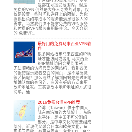
个月都在10美元以内，基本
是都在可接受范围内，但是
免费的VPN 仍然是大多人寻找的对象，仅
仅是设置一些时间和选择上的限制，为你
提供出色的零成本的服务能满足很多人的
需求。当然我们决不能拿免费的VPN服务
和付费的VPN服务来相提并论。今天介绍
的 免费VP...
最好用的免费马来西亚VPN软
件
很多网站指定马来西亚的IP地
址才能访问或者用 马来西亚
的IP地址访问会受到限制 ，
无法顺畅的访问喜爱的网站吗，看到各类
的报错提示或者空白的网页，是不是感觉
很苦恼呢？那么既然了解到网站是通过IP地
址确认你的身份的，有没有好的方式来更
改IP地址呢。其实更改本地IP地址的方式很
简单，通...
2016免费台湾VPN推荐
台湾（Taiwan）位于中国大
陆东南沿海的大陆架上，东临
太平洋，是中国不可分割的一
部分，是中华文化的重要组成
部分。近现代又融合日本和欧美文化，呈
现多元风貌。有著名景点：台北101、台北