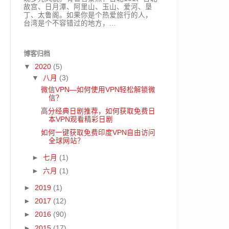
故宫、日月潭、阿里山、玉山、爱河、垦
丁、太鲁阁。如果你是个热爱旅行的人，
台湾是个不容错过的地方，...
博客归档
▼
2020
(5)
▼
八月
(3)
微信VPN—如何使用VPN轻松解锁微
信？
高分经典日剧推荐，如何获取免费日
本VPN观看精彩日剧
如何一键获取免费印度VPN自由访问
全球网站？
►
七月
(1)
►
六月
(1)
►
2019
(1)
►
2017
(12)
►
2016
(90)
►
2015
(17)