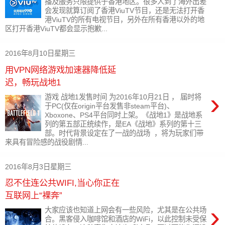
播及服务只限提供于香港地区。很多人到了海外出差
会发现就算订阅了香港ViuTV节目，还是无法打开香
港ViuTV的所有电视节目，另外在所有香港以外的地
区打开香港ViuTV都会显示抱歉...
2016年8月10日星期三
用VPN网络游戏加速器降低延
迟，畅玩战地1
›
游戏 战地1发售时间 为2016年10月21日 ， 届时将
于PC(仅在origin平台发售非steam平台)、
Xboxone、PS4平台同时上架。《战地1》是战地系
列的第五部正统续作，是EA《战地》系列的第十三
部。时代背景设定在了一战的战场 ，将为玩家们带
来具有冒险感的战役剧情...
2016年8月3日星期三
忍不住连公共WIFI,当心你正在
互联网上“裸奔”
›
大家应该也知道上网会有一些风险，尤其是在公共场
合。黑客侵入咖啡馆和酒店的WiFi，以此控制未受保