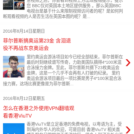
意视频之后，你会看到视频上方出现报错提示，提示
您 BBC仅对英国本土地区提供服务 。那么英国BBC
电视台是基于什么来限制视频访问者的呢？是如何判
断观看视频的人是否生活在英国本图的呢？是...
2016年8月14日星期日
菲尔普斯摘奥运第23金 含泪退
役不再战东京奥运会
›
里约奥运会游泳项目如今已经全部结束，菲尔普斯在
最后时刻继续谱写传奇，力助美国队摘得4*100米混
合泳接力金牌。至此，菲尔普斯共摘下23枚奥运会
金牌，这是一个几乎不会再有人打破的纪录。 里约
奥运会游泳项目最后一项比赛是男子4*100米混合泳
接力赛，这场比赛更像是为菲尔普斯...
2016年8月12日星期五
怎么在香港之外使用VPN翻墙观
看香港ViuTV
›
香港ViuTV是立足香港的免费电视，以粤语为主，受
到海内外华人的欢迎，可是目前 香港ViuTV 相关直