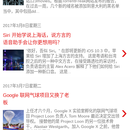
站123movies。根据TorrentFreak网站发布的报告，
在过去一周，几个新的域名被添加到意大利的黑名单
当中，其中包括dd...
2017年3月8日星期三
Siri 开始学说上海话，说方言的
语音助手会让你更想用吗？
›
“侬好，吾似 Siri。” 在即将更新的 iOS 10.3 中，苹
果给 Siri 增加了上海方言的支持。 这是粤语和台湾
腔之后的另一种中文方言，在接受路透社的采访时，
负责语音的主管 Alex Acero 解释了下他们如何给 Siri
添加一种新口音。 这是...
2017年3月7日星期二
Google 联网气球项目又换了老
板
›
上任才六个月，Google X 实验室孵化的联网气球项
目 Project Loon 负责人 Tom Moore 最近决定交出领
导权。 接替他的是 Project Loon 的另一位技术骨
干，Alastair Westgarth。加入 Google X 之前，他曾