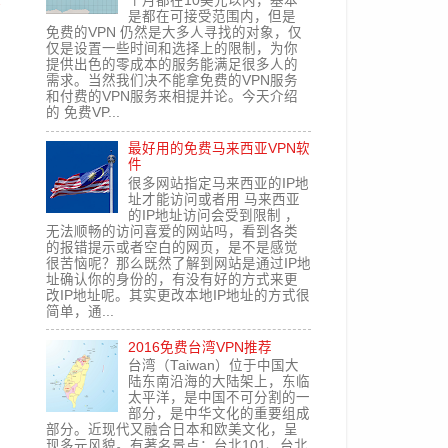
个月都在10美元以内，基本
是都在可接受范围内，但是
免费的VPN 仍然是大多人寻找的对象，仅
仅是设置一些时间和选择上的限制，为你
提供出色的零成本的服务能满足很多人的
需求。当然我们决不能拿免费的VPN服务
和付费的VPN服务来相提并论。今天介绍
的 免费VP...
最好用的免费马来西亚VPN软
件
很多网站指定马来西亚的IP地
址才能访问或者用 马来西亚
的IP地址访问会受到限制 ，
无法顺畅的访问喜爱的网站吗，看到各类
的报错提示或者空白的网页，是不是感觉
很苦恼呢？那么既然了解到网站是通过IP地
址确认你的身份的，有没有好的方式来更
改IP地址呢。其实更改本地IP地址的方式很
简单，通...
2016免费台湾VPN推荐
台湾（Taiwan）位于中国大
陆东南沿海的大陆架上，东临
太平洋，是中国不可分割的一
部分，是中华文化的重要组成
部分。近现代又融合日本和欧美文化，呈
现多元风貌。有著名景点：台北101、台北