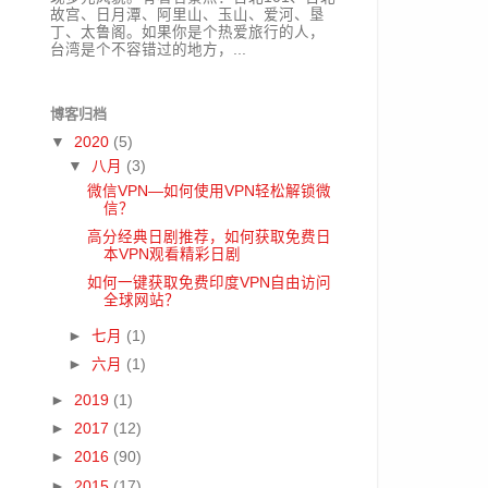
故宫、日月潭、阿里山、玉山、爱河、垦
丁、太鲁阁。如果你是个热爱旅行的人，
台湾是个不容错过的地方，...
博客归档
▼
2020
(5)
▼
八月
(3)
微信VPN—如何使用VPN轻松解锁微
信？
高分经典日剧推荐，如何获取免费日
本VPN观看精彩日剧
如何一键获取免费印度VPN自由访问
全球网站？
►
七月
(1)
►
六月
(1)
►
2019
(1)
►
2017
(12)
►
2016
(90)
►
2015
(17)