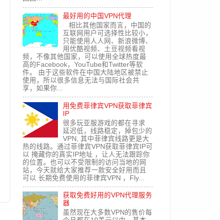
最好用的中国VPN代理
相比其他国家而言，中国的
互联网用户可选择性比较小，
只能使用人人网、新浪微博、
用优酷视频、土豆视频看视
频，不像其他国家，可以使用全球热度最
高的Facebook，YouTube和Twitter等软
件。 由于这些软件在中国大陆地区被禁止
使用，所以很多信息无法与国际社会共
享，如果你...
用免费菲律宾VPN获取菲律宾
IP
很多玩亚服游戏的都在寻求
延迟低，线路稳定，掉包少的
VPN, 其中菲律宾线路更是大
热的线路。通过菲律宾VPN获取菲律宾IP可
以 掩藏你的真实IP地址 ，让人无法跟踪你
的位置。也可以不受限制的访问当地的网
站，今天就给大家推荐一款安全好用而且
可以 长期免费使用的菲律宾VPN ，Fly...
获取免费好用的VPN代理服务
器
虽然现在大多数VPN的售价每
文