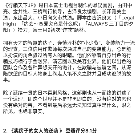
《行骗天下JP》是日本富士电视台制作的悬疑喜剧，由田中
亮、金井纮、三桥利行执导，古泽良太编剧，长泽雅美主
演，东出昌大、小日向文市共演。脚本由古沢良太（「Legal
High」「约会～恋爱究竟是什么呢」「ALWAYS 三丁目的夕
阳」）操刀，富士月9初次“诈欺”题材。
拥有天才的智慧的达子、谨慎淳朴的“小少爷”、变装能力一流
的理查，三位信用诈欺师每次通过自己的变装能力，总是能
以扮演的角色骗过所有人的眼睛。他们依靠着自身出色的行
骗技巧横行于金融界、演艺圈以及美容业界。他们以出色的
团队合作及各种异想天开的诡计，在欺骗与被骗之间，从深
陷欲望的目标人物身上卷走大笔不义之财并且成功逃脱的故
事。
除了延续一贯的日本喜剧风格，这部剧也从一而终的讲述了
一个道理：即这个世界并不是非黑即白的，没有绝对的恶也
没有绝对的善，不看到最后永远无法知道真相是什么，眼之
所见，也绝非事实。
2. 《卖房子的女人的逆袭
》
豆瓣评分8.1分