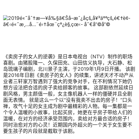
《卖房子的女人的逆袭》是日本电视台（NTV）制作的职场
喜剧。由猪股隆一、久保田充、山田信义执导，大石静、松
岛琉璃子编剧，北川景子主演，于2019年1月9日开播。 该剧
是2016年日剧《卖房子的女人》的续集，讲述天才不动产从
业者三轩家万智遇到了强大的竞争对手，在不利情况下她仍
想方设法把合适的房子卖给顾客的故事。 这部剧依然延续日
剧风格，男主颜值一般，女主像机器人一样的僵硬并且全剧
面无表情。 就是这么一个以“没有我卖不出去的房子！”口头
禅，攻气十足的女主成为剧中最精彩的人物。每一集都是一
个令人温暖的小故事，比起买房，她更在乎房子带给人们的
温暖，在对方的经济承受范围内，卖给对方最合适的房子！
同时治愈对方的心灵！近期国内外超火的一个关于女生要不
要生孩子的片段就是截取于该剧。