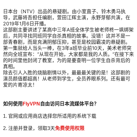
日本台（NTV）出品的悬疑剧。由小室直子、铃木勇马执
导，武藤将吾担任编剧，萱田江辉主演，永野芽郁共演，在
2019年1月6日开播。
这部剧主要讲述了某高中三年A班全体学生被老师柊一飒绑架
后，共同寻找同班同学自杀真相的故事。没错！这并不是一
部青春剧，而是充满阴郁压抑，甚至是校园霸凌的悬疑剧。
第一集就给人当头一棒，在3年a班毕业前10天，美术老师突
然向全班宣布：“从现在开始，大家都是我的人质。”在接下来
的时间里他封闭了教室，为的是要查明一位学生自杀背后的
真相。
除去引人入胜的烧脑剧情以外，最最最关键的是！这部剧的
演员颜值都超高！从老师到学生，全员养眼系列。还有最可
爱的片寄凉太！
如何使用
FlyVPN
自由访问日本流媒体平台？
1. 官网或应用商店选择您所适用的系统下载
2. 注册并登录，领取3天
免费使用权限