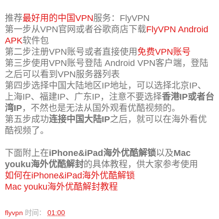
推荐
最好用的中国VPN
服务：FlyVPN
第一步从VPN官网或者谷歌商店下载
FlyVPN Android
APK
软件包
第二步
注册VPN账号或者直接使用
免费VPN账号
第三步
使用VPN账号登陆 Android VPN客户端，登陆
之后可以看到VPN服务器列表
第四步
选择中国大陆地区IP地址，可以选择北京IP、
上海IP、福建IP、广东IP，注意不要选择
香港IP或者台
湾IP
，不然也是无法从国外观看优酷视频的。
第五步
成功
连接中国大陆IP
之后，就可以在海外看优
酷视频了。
下面附上在
iPhone&iPad海外优酷解锁
以及
Mac
youku海外优酷解封
的具体教程，供大家参考使用
如何在iPhone&iPad海外优酷解锁
Mac youku海外优酷解封教程
flyvpn
时间：
01:00