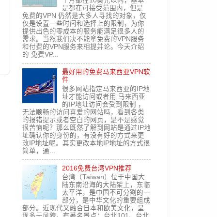
个月都在10美元以内，基本
是都在可接受范围内，但是
免费的VPN 仍然是大多人寻找的对象，仅
仅是设置一些时间和选择上的限制，为你
提供出色的零成本的服务能满足很多人的
需求。当然我们决不能拿免费的VPN服务
和付费的VPN服务来相提并论。今天介绍
的 免费VP...
最好用的免费马来西亚VPN软
件
很多网站指定马来西亚的IP地
文
址才能访问或者用 马来西亚
的IP地址访问会受到限制 ，
无法顺畅的访问喜爱的网站吗，看到各类
的报错提示或者空白的网页，是不是感觉
很苦恼呢？那么既然了解到网站是通过IP地
址确认你的身份的，有没有好的方式来更
改IP地址呢。其实更改本地IP地址的方式很
简单，通...
2016免费台湾VPN推荐
台湾（Taiwan）位于中国大
陆东南沿海的大陆架上，东临
太平洋，是中国不可分割的一
部分，是中华文化的重要组成
部分。近现代又融合日本和欧美文化，呈
现多元风貌。有著名景点：台北101、台北