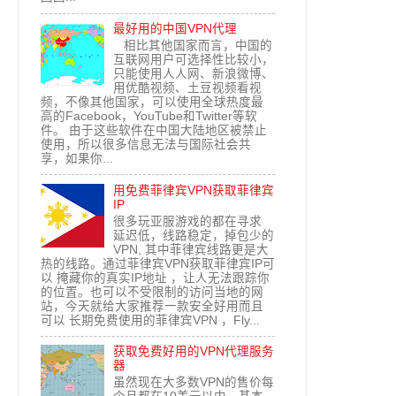
最好用的中国VPN代理
相比其他国家而言，中国的
互联网用户可选择性比较小，
只能使用人人网、新浪微博、
用优酷视频、土豆视频看视
频，不像其他国家，可以使用全球热度最
高的Facebook，YouTube和Twitter等软
件。 由于这些软件在中国大陆地区被禁止
使用，所以很多信息无法与国际社会共
享，如果你...
用免费菲律宾VPN获取菲律宾
IP
很多玩亚服游戏的都在寻求
延迟低，线路稳定，掉包少的
VPN, 其中菲律宾线路更是大
热的线路。通过菲律宾VPN获取菲律宾IP可
以 掩藏你的真实IP地址 ，让人无法跟踪你
的位置。也可以不受限制的访问当地的网
站，今天就给大家推荐一款安全好用而且
可以 长期免费使用的菲律宾VPN ，Fly...
获取免费好用的VPN代理服务
器
虽然现在大多数VPN的售价每