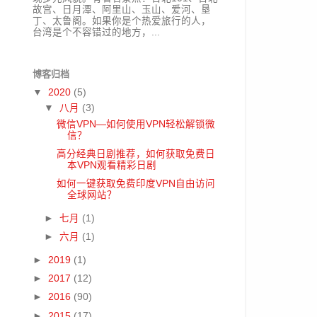
故宫、日月潭、阿里山、玉山、爱河、垦
丁、太鲁阁。如果你是个热爱旅行的人，
台湾是个不容错过的地方，...
博客归档
▼
2020
(5)
▼
八月
(3)
微信VPN—如何使用VPN轻松解锁微
信？
高分经典日剧推荐，如何获取免费日
本VPN观看精彩日剧
如何一键获取免费印度VPN自由访问
全球网站？
►
七月
(1)
►
六月
(1)
►
2019
(1)
►
2017
(12)
►
2016
(90)
►
2015
(17)