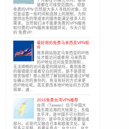
个月都在10美元以内，基本
是都在可接受范围内，但是
免费的VPN 仍然是大多人寻找的对象，仅
仅是设置一些时间和选择上的限制，为你
提供出色的零成本的服务能满足很多人的
需求。当然我们决不能拿免费的VPN服务
和付费的VPN服务来相提并论。今天介绍
的 免费VP...
最好用的免费马来西亚VPN软
件
很多网站指定马来西亚的IP地
址才能访问或者用 马来西亚
的IP地址访问会受到限制 ，
无法顺畅的访问喜爱的网站吗，看到各类
的报错提示或者空白的网页，是不是感觉
很苦恼呢？那么既然了解到网站是通过IP地
址确认你的身份的，有没有好的方式来更
改IP地址呢。其实更改本地IP地址的方式很
简单，通...
2016免费台湾VPN推荐
台湾（Taiwan）位于中国大
陆东南沿海的大陆架上，东临
太平洋，是中国不可分割的一
部分，是中华文化的重要组成
部分。近现代又融合日本和欧美文化，呈
现多元风貌。有著名景点：台北101、台北