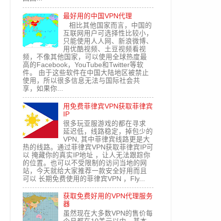
最好用的中国VPN代理
相比其他国家而言，中国的
互联网用户可选择性比较小，
只能使用人人网、新浪微博、
用优酷视频、土豆视频看视
频，不像其他国家，可以使用全球热度最
高的Facebook，YouTube和Twitter等软
件。 由于这些软件在中国大陆地区被禁止
使用，所以很多信息无法与国际社会共
享，如果你...
用免费菲律宾VPN获取菲律宾
IP
很多玩亚服游戏的都在寻求
延迟低，线路稳定，掉包少的
VPN, 其中菲律宾线路更是大
热的线路。通过菲律宾VPN获取菲律宾IP可
以 掩藏你的真实IP地址 ，让人无法跟踪你
的位置。也可以不受限制的访问当地的网
站，今天就给大家推荐一款安全好用而且
可以 长期免费使用的菲律宾VPN ，Fly...
获取免费好用的VPN代理服务
器
虽然现在大多数VPN的售价每