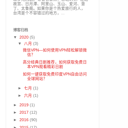
故宫、日月潭、阿里山、玉山、爱河、垦
丁、太鲁阁。如果你是个热爱旅行的人，
台湾是个不容错过的地方，...
博客归档
▼
2020
(5)
▼
八月
(3)
微信VPN—如何使用VPN轻松解锁微
信？
高分经典日剧推荐，如何获取免费日
本VPN观看精彩日剧
如何一键获取免费印度VPN自由访问
全球网站？
►
七月
(1)
►
六月
(1)
►
2019
(1)
►
2017
(12)
►
2016
(90)
►
2015
(17)