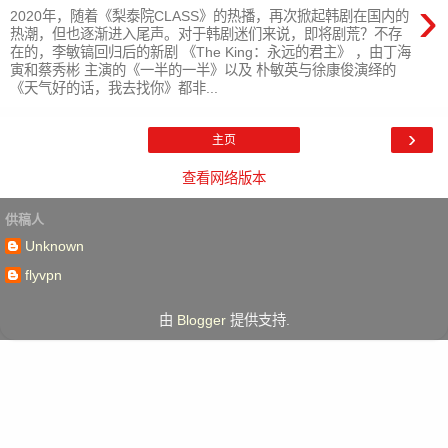
›
2020年，随着《梨泰院CLASS》的热播，再次掀起韩剧在国内的
热潮，但也逐渐进入尾声。对于韩剧迷们来说，即将剧荒？不存
在的，李敏镐回归后的新剧 《The King：永远的君主》 ，由丁海
寅和蔡秀彬 主演的《一半的一半》以及 朴敏英与徐康俊演绎的
《天气好的话，我去找你》都非...
›
主页
查看网络版本
供稿人
Unknown
flyvpn
由
Blogger
提供支持.