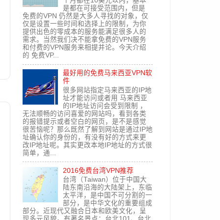
个月都在10美元以内，基本
是都在可接受范围内，但是
免费的VPN 仍然是大多人寻找的对象，仅
仅是设置一些时间和选择上的限制，为你
提供出色的零成本的服务能满足很多人的
需求。当然我们决不能拿免费的VPN服务
和付费的VPN服务来相提并论。今天介绍
的 免费VP...
最好用的免费马来西亚VPN软
件
很多网站指定马来西亚的IP地
址才能访问或者用 马来西亚
的IP地址访问会受到限制 ，
无法顺畅的访问喜爱的网站吗，看到各类
的报错提示或者空白的网页，是不是感觉
很苦恼呢？那么既然了解到网站是通过IP地
址确认你的身份的，有没有好的方式来更
改IP地址呢。其实更改本地IP地址的方式很
简单，通...
2016免费台湾VPN推荐
台湾（Taiwan）位于中国大
陆东南沿海的大陆架上，东临
太平洋，是中国不可分割的一
部分，是中华文化的重要组成
部分。近现代又融合日本和欧美文化，呈
现多元风貌。有著名景点：台北101、台北