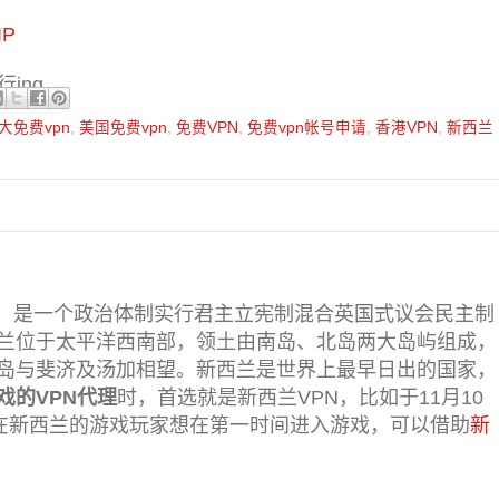
P
ing
大免费vpn
,
美国免费vpn
,
免费VPN
,
免费vpn帐号申请
,
香港VPN
,
新西兰
纽西兰，是一个政治体制实行君主立宪制混合英国式议会民主制
兰位于太平洋西南部，领土由南岛、北岛两大岛屿组成，
岛与斐济及汤加相望。新西兰是世界上最早日出的国家，
戏的VPN代理
时，首选就是新西兰VPN，比如于11月10
在新西兰的游戏玩家想在第一时间进入游戏，可以借助
新