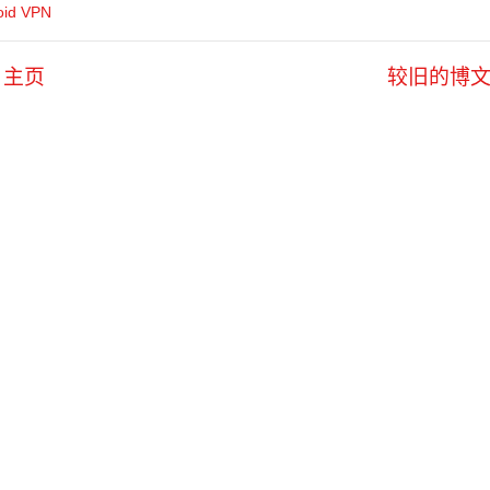
oid VPN
主页
较旧的博