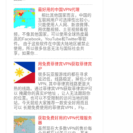
最好用的中国VPN代理
相比其他国家而言，中国的
互联网用户可选择性比较小，
只能使用人人网、新浪微博、
用优酷视频、土豆视频看视
频，不像其他国家，可以使用全球热度最
高的Facebook，YouTube和Twitter等软
件。 由于这些软件在中国大陆地区被禁止
使用，所以很多信息无法与国际社会共
享，如果你...
用免费菲律宾VPN获取菲律宾
IP
很多玩亚服游戏的都在寻求
延迟低，线路稳定，掉包少的
VPN, 其中菲律宾线路更是大
热的线路。通过菲律宾VPN获取菲律宾IP可
以 掩藏你的真实IP地址 ，让人无法跟踪你
的位置。也可以不受限制的访问当地的网
站，今天就给大家推荐一款安全好用而且
可以 长期免费使用的菲律宾VPN ，Fly...
获取免费好用的VPN代理服务
器
虽然现在大多数VPN的售价每