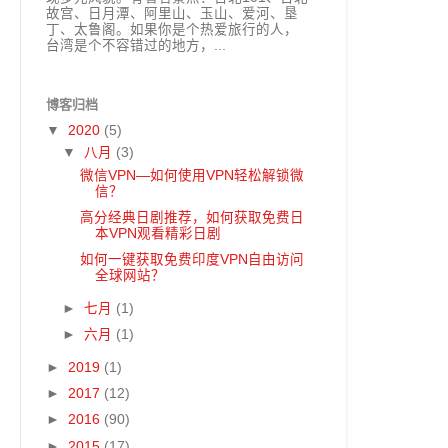
故宫、日月潭、阿里山、玉山、爱河、垦
丁、太鲁阁。如果你是个热爱旅行的人，
台湾是个不容错过的地方，...
博客归档
▼
2020
(5)
▼
八月
(3)
微信VPN—如何使用VPN轻松解锁微
信？
高分经典日剧推荐，如何获取免费日
本VPN观看精彩日剧
如何一键获取免费印度VPN自由访问
全球网站？
►
七月
(1)
►
六月
(1)
►
2019
(1)
►
2017
(12)
►
2016
(90)
►
2015
(17)