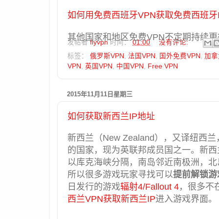
如何用免费西班牙VPN获取免费西班牙I
其他国家和地区免费VPN不定期持续更行
发帖者
flyvpn
时间：
01:00
没有评论:
标签：
俄罗斯VPN
,
法国VPN
,
国外免费VPN
,
加拿
VPN
,
英国VPN
,
中国VPN
,
Free VPN
2015年11月11日星期三
如何获取新西兰IP地址
新西兰（New Zealand），又译
的国家，现为英联邦成员国之一。新西
以库克海峡分隔，南岛邻近南极洲，北
所以很多游戏玩家寻找可以
提前解锁游
日发行的游戏
辐射4/Fallout 4
，很多不
西兰VPN获取新西兰IP
进入游戏界面。