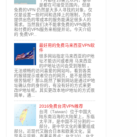
个月都在10美元以内，基本
是都在可接受范围内，但是
免费的VPN 仍然是大多人寻找的对象，仅
仅是设置一些时间和选择上的限制，为你
提供出色的零成本的服务能满足很多人的
需求。当然我们决不能拿免费的VPN服务
和付费的VPN服务来相提并论。今天介绍
的 免费VP...
最好用的免费马来西亚VPN软
件
很多网站指定马来西亚的IP地
址才能访问或者用 马来西亚
的IP地址访问会受到限制 ，
无法顺畅的访问喜爱的网站吗，看到各类
的报错提示或者空白的网页，是不是感觉
很苦恼呢？那么既然了解到网站是通过IP地
址确认你的身份的，有没有好的方式来更
改IP地址呢。其实更改本地IP地址的方式很
简单，通...
2016免费台湾VPN推荐
台湾（Taiwan）位于中国大
陆东南沿海的大陆架上，东临
太平洋，是中国不可分割的一
部分，是中华文化的重要组成
部分。近现代又融合日本和欧美文化，呈
现多元风貌。有著名景点：台北101、台北