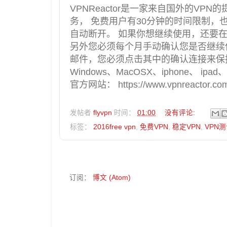
VPNReactor是一家来自国外的VP
务， 免费用户有30分钟的时间限制，
自动断开。 如果你想继续使用，还要在
另外您必须每个月手动确认您是否继续使用
邮件，您必须点击其中的确认连接来保
Windows、MacOSX、iphone、 ipad、
官方网站： https://www.vpnreactor.com/
发帖者
flyvpn
时间：
01:00
没有评论:
标签：
2016free vpn
,
免费VPN
,
稳定VPN
,
VPN
订阅：
博文 (Atom)