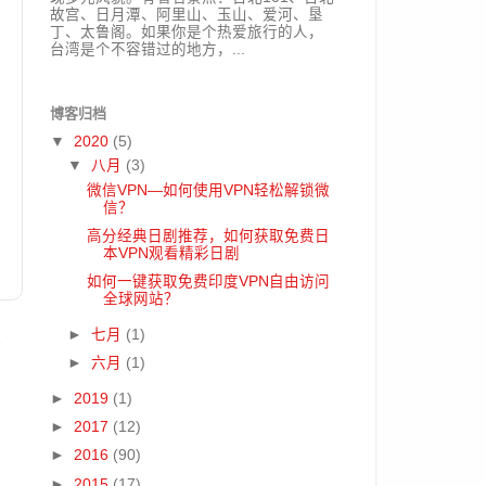
故宫、日月潭、阿里山、玉山、爱河、垦
丁、太鲁阁。如果你是个热爱旅行的人，
台湾是个不容错过的地方，...
博客归档
▼
2020
(5)
▼
八月
(3)
微信VPN—如何使用VPN轻松解锁微
信？
高分经典日剧推荐，如何获取免费日
本VPN观看精彩日剧
如何一键获取免费印度VPN自由访问
全球网站？
文
►
七月
(1)
►
六月
(1)
►
2019
(1)
►
2017
(12)
►
2016
(90)
►
2015
(17)