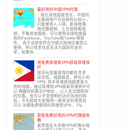
最好用的中国VPN代理
相比其他国家而言，中国的
互联网用户可选择性比较小，
只能使用人人网、新浪微博、
用优酷视频、土豆视频看视
频，不像其他国家，可以使用全球热度最
高的Facebook，YouTube和Twitter等软
件。 由于这些软件在中国大陆地区被禁止
使用，所以很多信息无法与国际社会共
享，如果你...
用免费菲律宾VPN获取菲律宾
IP
很多玩亚服游戏的都在寻求
延迟低，线路稳定，掉包少的
VPN, 其中菲律宾线路更是大
热的线路。通过菲律宾VPN获取菲律宾IP可
以 掩藏你的真实IP地址 ，让人无法跟踪你
的位置。也可以不受限制的访问当地的网
站，今天就给大家推荐一款安全好用而且
可以 长期免费使用的菲律宾VPN ，Fly...
获取免费好用的VPN代理服务
器
虽然现在大多数VPN的售价每