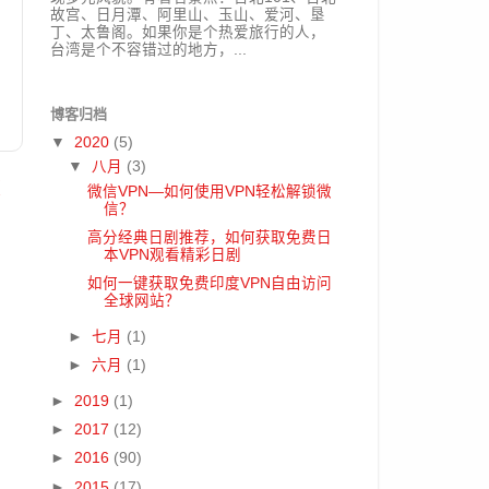
故宫、日月潭、阿里山、玉山、爱河、垦
丁、太鲁阁。如果你是个热爱旅行的人，
台湾是个不容错过的地方，...
博客归档
▼
2020
(5)
▼
八月
(3)
文
微信VPN—如何使用VPN轻松解锁微
信？
高分经典日剧推荐，如何获取免费日
本VPN观看精彩日剧
如何一键获取免费印度VPN自由访问
全球网站？
►
七月
(1)
►
六月
(1)
►
2019
(1)
►
2017
(12)
►
2016
(90)
►
2015
(17)