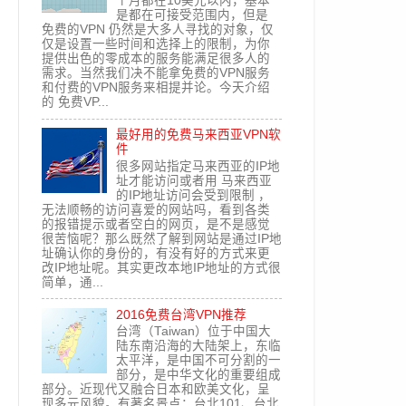
个月都在10美元以内，基本
是都在可接受范围内，但是
免费的VPN 仍然是大多人寻找的对象，仅
仅是设置一些时间和选择上的限制，为你
提供出色的零成本的服务能满足很多人的
需求。当然我们决不能拿免费的VPN服务
和付费的VPN服务来相提并论。今天介绍
的 免费VP...
最好用的免费马来西亚VPN软
件
很多网站指定马来西亚的IP地
址才能访问或者用 马来西亚
的IP地址访问会受到限制 ，
无法顺畅的访问喜爱的网站吗，看到各类
的报错提示或者空白的网页，是不是感觉
很苦恼呢？那么既然了解到网站是通过IP地
址确认你的身份的，有没有好的方式来更
改IP地址呢。其实更改本地IP地址的方式很
简单，通...
2016免费台湾VPN推荐
台湾（Taiwan）位于中国大
陆东南沿海的大陆架上，东临
太平洋，是中国不可分割的一
部分，是中华文化的重要组成
部分。近现代又融合日本和欧美文化，呈
现多元风貌。有著名景点：台北101、台北