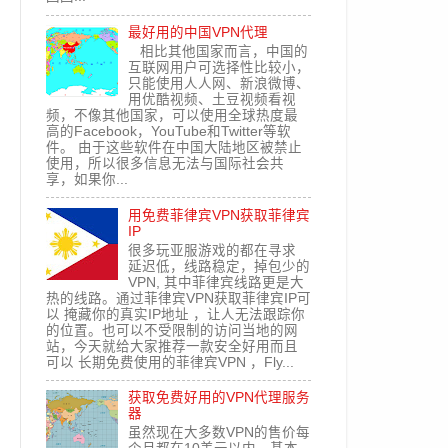
最好用的中国VPN代理
相比其他国家而言，中国的
互联网用户可选择性比较小，
只能使用人人网、新浪微博、
用优酷视频、土豆视频看视
频，不像其他国家，可以使用全球热度最
高的Facebook，YouTube和Twitter等软
件。 由于这些软件在中国大陆地区被禁止
使用，所以很多信息无法与国际社会共
享，如果你...
用免费菲律宾VPN获取菲律宾
IP
很多玩亚服游戏的都在寻求
延迟低，线路稳定，掉包少的
VPN, 其中菲律宾线路更是大
热的线路。通过菲律宾VPN获取菲律宾IP可
以 掩藏你的真实IP地址 ，让人无法跟踪你
的位置。也可以不受限制的访问当地的网
站，今天就给大家推荐一款安全好用而且
可以 长期免费使用的菲律宾VPN ，Fly...
获取免费好用的VPN代理服务
器
虽然现在大多数VPN的售价每