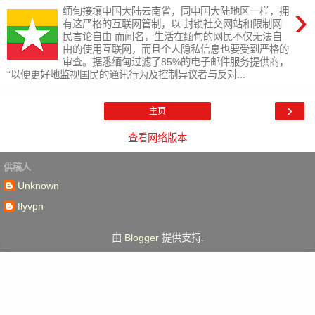
›
缅甸接壤中国大陆云南省，同中国大陆地区一样，拥
有这严格的互联网管制，以 封锁社交网站和限制网
民言论自由 而闻名，生活在缅甸的网民不仅无法自
由的使用互联网，而且个人隐私信息也要受到严格的
审查。据悉缅甸过滤了85%的电子邮件服务提供商，
“以便更好地监视国民的通讯行为及控制异议者与反对...
›
主页
查看网络版本
供稿人
Unknown
flyvpn
由
Blogger
提供支持.