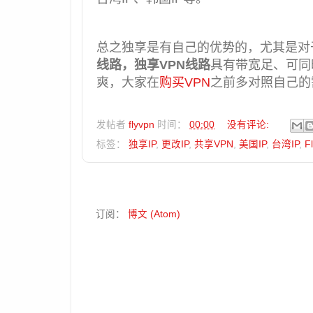
总之独享是有自己的优势的，尤其是对
线路，独享VPN线路
具有带宽足、可同
爽，大家在
购买VPN
之前多对照自己的
发帖者
flyvpn
时间：
00:00
没有评论:
标签：
独享IP
,
更改IP
,
共享VPN
,
美国IP
,
台湾IP
,
F
订阅：
博文 (Atom)