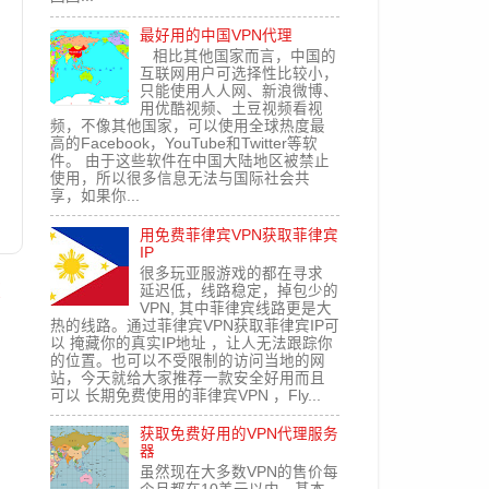
最好用的中国VPN代理
相比其他国家而言，中国的
互联网用户可选择性比较小，
只能使用人人网、新浪微博、
用优酷视频、土豆视频看视
频，不像其他国家，可以使用全球热度最
高的Facebook，YouTube和Twitter等软
件。 由于这些软件在中国大陆地区被禁止
使用，所以很多信息无法与国际社会共
享，如果你...
用免费菲律宾VPN获取菲律宾
IP
很多玩亚服游戏的都在寻求
文
延迟低，线路稳定，掉包少的
VPN, 其中菲律宾线路更是大
热的线路。通过菲律宾VPN获取菲律宾IP可
以 掩藏你的真实IP地址 ，让人无法跟踪你
的位置。也可以不受限制的访问当地的网
站，今天就给大家推荐一款安全好用而且
可以 长期免费使用的菲律宾VPN ，Fly...
获取免费好用的VPN代理服务
器
虽然现在大多数VPN的售价每