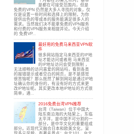
个月都在10美元以内，基本
是都在可接受范围内，但是
免费的VPN 仍然是大多人寻找的对象，仅
仅是设置一些时间和选择上的限制，为你
提供出色的零成本的服务能满足很多人的
需求。当然我们决不能拿免费的VPN服务
和付费的VPN服务来相提并论。今天介绍
的 免费VP...
最好用的免费马来西亚VPN软
件
很多网站指定马来西亚的IP地
址才能访问或者用 马来西亚
的IP地址访问会受到限制 ，
无法顺畅的访问喜爱的网站吗，看到各类
的报错提示或者空白的网页，是不是感觉
很苦恼呢？那么既然了解到网站是通过IP地
址确认你的身份的，有没有好的方式来更
改IP地址呢。其实更改本地IP地址的方式很
简单，通...
2016免费台湾VPN推荐
台湾（Taiwan）位于中国大
陆东南沿海的大陆架上，东临
太平洋，是中国不可分割的一
部分，是中华文化的重要组成
部分。近现代又融合日本和欧美文化，呈
现多元风貌。有著名景点：台北101、台北