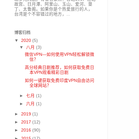
故宫、日月潭、阿里山、玉山、爱河、垦
丁、太鲁阁。如果你是个热爱旅行的人，
台湾是个不容错过的地方，...
博客归档
▼
2020
(5)
▼
八月
(3)
微信VPN—如何使用VPN轻松解锁微
信？
高分经典日剧推荐，如何获取免费日
本VPN观看精彩日剧
如何一键获取免费印度VPN自由访问
全球网站？
►
七月
(1)
►
六月
(1)
►
2019
(1)
►
2017
(12)
►
2016
(90)
►
2015
(17)