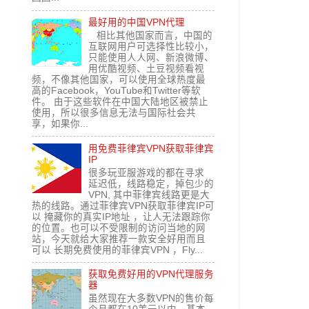
最好用的中国VPN代理
相比其他国家而言，中国的
互联网用户可选择性比较小，
只能使用人人网、新浪微博、
用优酷视频、土豆视频看视
频，不像其他国家，可以使用全球热度最
高的Facebook，YouTube和Twitter等软
件。 由于这些软件在中国大陆地区被禁止
使用，所以很多信息无法与国际社会共
享，如果你...
用免费菲律宾VPN获取菲律宾
IP
很多玩亚服游戏的都在寻求
延迟低，线路稳定，掉包少的
VPN, 其中菲律宾线路更是大
热的线路。通过菲律宾VPN获取菲律宾IP可
以 掩藏你的真实IP地址 ，让人无法跟踪你
的位置。也可以不受限制的访问当地的网
站，今天就给大家推荐一款安全好用而且
可以 长期免费使用的菲律宾VPN ，Fly...
获取免费好用的VPN代理服务
器
虽然现在大多数VPN的售价每