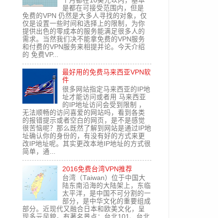
个月都在10美元以内，基本
是都在可接受范围内，但是
免费的VPN 仍然是大多人寻找的对象，仅
仅是设置一些时间和选择上的限制，为你
提供出色的零成本的服务能满足很多人的
需求。当然我们决不能拿免费的VPN服务
和付费的VPN服务来相提并论。今天介绍
的 免费VP...
最好用的免费马来西亚VPN软
件
很多网站指定马来西亚的IP地
址才能访问或者用 马来西亚
的IP地址访问会受到限制 ，
无法顺畅的访问喜爱的网站吗，看到各类
的报错提示或者空白的网页，是不是感觉
很苦恼呢？那么既然了解到网站是通过IP地
址确认你的身份的，有没有好的方式来更
改IP地址呢。其实更改本地IP地址的方式很
简单，通...
2016免费台湾VPN推荐
台湾（Taiwan）位于中国大
陆东南沿海的大陆架上，东临
太平洋，是中国不可分割的一
部分，是中华文化的重要组成
部分。近现代又融合日本和欧美文化，呈
现多元风貌。有著名景点：台北101、台北