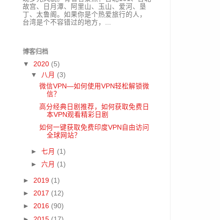
故宫、日月潭、阿里山、玉山、爱河、垦
丁、太鲁阁。如果你是个热爱旅行的人，
台湾是个不容错过的地方，...
博客归档
▼
2020
(5)
▼
八月
(3)
微信VPN—如何使用VPN轻松解锁微
信？
高分经典日剧推荐，如何获取免费日
本VPN观看精彩日剧
如何一键获取免费印度VPN自由访问
全球网站？
►
七月
(1)
►
六月
(1)
►
2019
(1)
►
2017
(12)
►
2016
(90)
►
2015
(17)