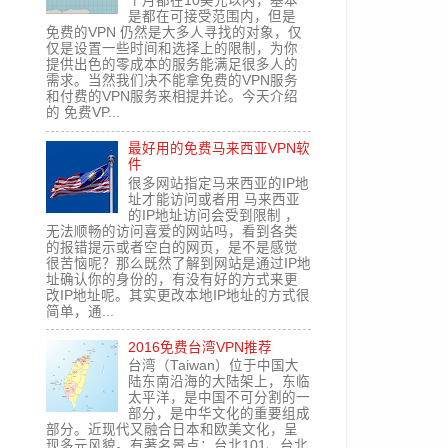
个月都在10美元以内，基本
是都在可接受范围内，但是
免费的VPN 仍然是大多人寻找的对象，仅
仅是设置一些时间和选择上的限制，为你
提供出色的零成本的服务能满足很多人的
需求。当然我们决不能拿免费的VPN服务
和付费的VPN服务来相提并论。今天介绍
的 免费VP...
最好用的免费马来西亚VPN软
件
很多网站指定马来西亚的IP地
址才能访问或者用 马来西亚
的IP地址访问会受到限制 ，
无法顺畅的访问喜爱的网站吗，看到各类
的报错提示或者空白的网页，是不是感觉
很苦恼呢？那么既然了解到网站是通过IP地
址确认你的身份的，有没有好的方式来更
改IP地址呢。其实更改本地IP地址的方式很
简单，通...
2016免费台湾VPN推荐
台湾（Taiwan）位于中国大
陆东南沿海的大陆架上，东临
太平洋，是中国不可分割的一
部分，是中华文化的重要组成
部分。近现代又融合日本和欧美文化，呈
现多元风貌。有著名景点：台北101、台北