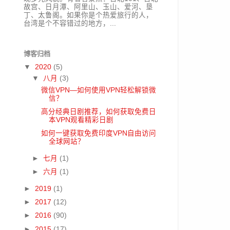
故宫、日月潭、阿里山、玉山、爱河、垦
丁、太鲁阁。如果你是个热爱旅行的人，
台湾是个不容错过的地方，...
博客归档
▼
2020
(5)
▼
八月
(3)
微信VPN—如何使用VPN轻松解锁微
信？
高分经典日剧推荐，如何获取免费日
本VPN观看精彩日剧
如何一键获取免费印度VPN自由访问
全球网站？
►
七月
(1)
►
六月
(1)
►
2019
(1)
►
2017
(12)
►
2016
(90)
►
2015
(17)