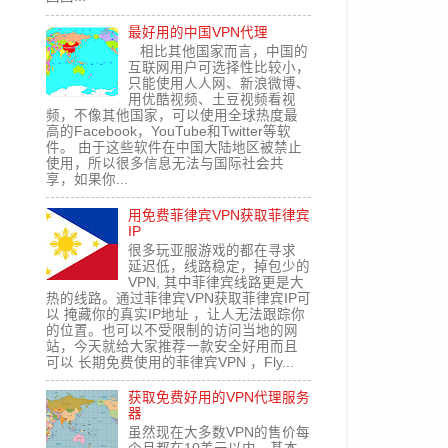
最好用的中国VPN代理
相比其他国家而言，中国的
互联网用户可选择性比较小，
只能使用人人网、新浪微博、
用优酷视频、土豆视频看视
频，不像其他国家，可以使用全球热度最
高的Facebook，YouTube和Twitter等软
件。 由于这些软件在中国大陆地区被禁止
使用，所以很多信息无法与国际社会共
享，如果你...
用免费菲律宾VPN获取菲律宾
IP
很多玩亚服游戏的都在寻求
延迟低，线路稳定，掉包少的
VPN, 其中菲律宾线路更是大
热的线路。通过菲律宾VPN获取菲律宾IP可
以 掩藏你的真实IP地址 ，让人无法跟踪你
的位置。也可以不受限制的访问当地的网
站，今天就给大家推荐一款安全好用而且
可以 长期免费使用的菲律宾VPN ，Fly...
获取免费好用的VPN代理服务
器
虽然现在大多数VPN的售价每