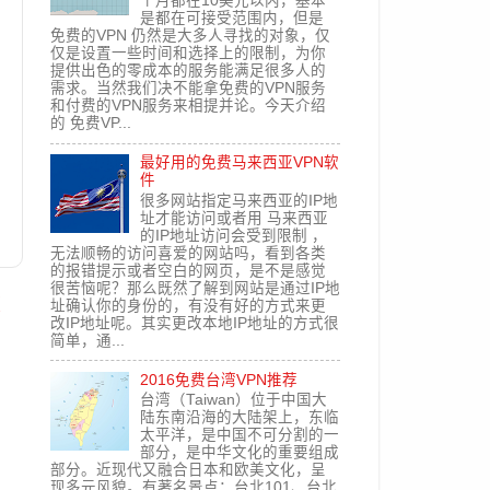
个月都在10美元以内，基本
是都在可接受范围内，但是
免费的VPN 仍然是大多人寻找的对象，仅
仅是设置一些时间和选择上的限制，为你
提供出色的零成本的服务能满足很多人的
需求。当然我们决不能拿免费的VPN服务
和付费的VPN服务来相提并论。今天介绍
的 免费VP...
最好用的免费马来西亚VPN软
件
很多网站指定马来西亚的IP地
址才能访问或者用 马来西亚
的IP地址访问会受到限制 ，
无法顺畅的访问喜爱的网站吗，看到各类
的报错提示或者空白的网页，是不是感觉
很苦恼呢？那么既然了解到网站是通过IP地
文
址确认你的身份的，有没有好的方式来更
改IP地址呢。其实更改本地IP地址的方式很
简单，通...
2016免费台湾VPN推荐
台湾（Taiwan）位于中国大
陆东南沿海的大陆架上，东临
太平洋，是中国不可分割的一
部分，是中华文化的重要组成
部分。近现代又融合日本和欧美文化，呈
现多元风貌。有著名景点：台北101、台北