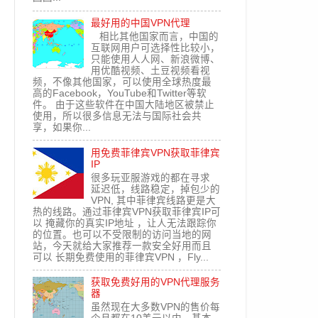
最好用的中国VPN代理
相比其他国家而言，中国的
互联网用户可选择性比较小，
只能使用人人网、新浪微博、
用优酷视频、土豆视频看视
频，不像其他国家，可以使用全球热度最
高的Facebook，YouTube和Twitter等软
件。 由于这些软件在中国大陆地区被禁止
使用，所以很多信息无法与国际社会共
享，如果你...
用免费菲律宾VPN获取菲律宾
IP
很多玩亚服游戏的都在寻求
延迟低，线路稳定，掉包少的
VPN, 其中菲律宾线路更是大
热的线路。通过菲律宾VPN获取菲律宾IP可
以 掩藏你的真实IP地址 ，让人无法跟踪你
的位置。也可以不受限制的访问当地的网
站，今天就给大家推荐一款安全好用而且
可以 长期免费使用的菲律宾VPN ，Fly...
获取免费好用的VPN代理服务
器
虽然现在大多数VPN的售价每