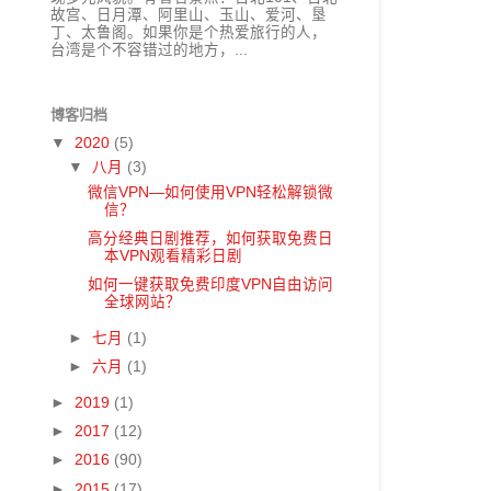
故宫、日月潭、阿里山、玉山、爱河、垦
丁、太鲁阁。如果你是个热爱旅行的人，
台湾是个不容错过的地方，...
博客归档
▼
2020
(5)
▼
八月
(3)
微信VPN—如何使用VPN轻松解锁微
信？
高分经典日剧推荐，如何获取免费日
本VPN观看精彩日剧
如何一键获取免费印度VPN自由访问
全球网站？
►
七月
(1)
►
六月
(1)
►
2019
(1)
►
2017
(12)
►
2016
(90)
►
2015
(17)